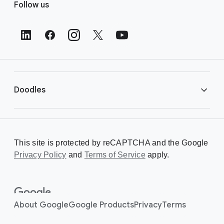
Follow us
o
o
t
e
r
L
i
Doodles
n
k
s
Library
This site is protected by reCAPTCHA and the Google
Privacy Policy
Creating a Doodle
and
Terms of Service
apply.
About
About Google
Google Products
Privacy
Terms